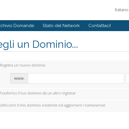
Italian
rchivio Domande
Stato del Network
Contattaci!
gli un Dominio...
Registra un nuovo dominio
www.
Trasferisci il tuo dominio da un altro registrar
Utilizzerò il mio dominio esistente ed aggiornerò i nameserver