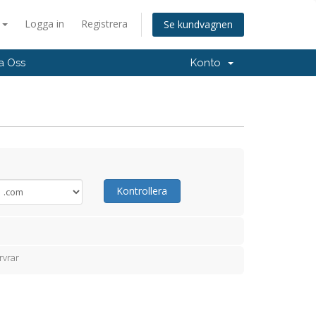
a
Logga in
Registrera
Se kundvagnen
a Oss
Konto
Kontrollera
rvrar