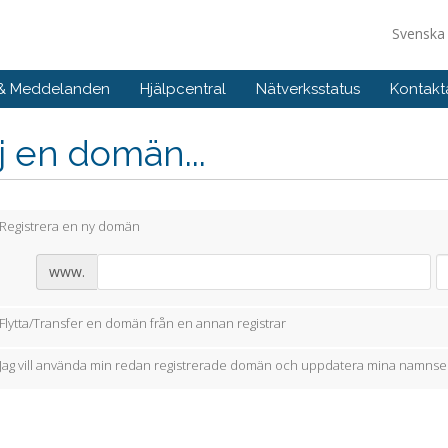
Svensk
 & Meddelanden
Hjälpcentral
Nätverksstatus
Kontakt
j en domän...
Registrera en ny domän
www.
Flytta/Transfer en domän från en annan registrar
Jag vill använda min redan registrerade domän och uppdatera mina namnse